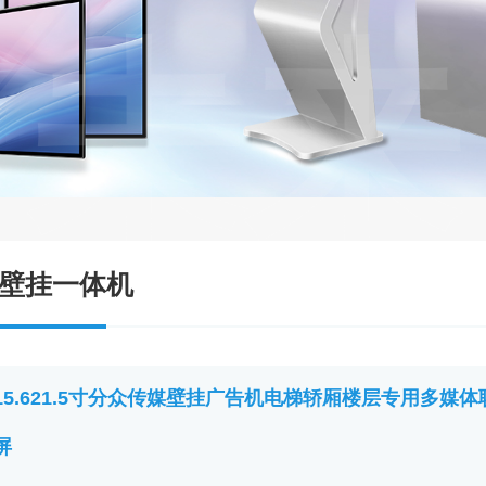
未来
壁挂一体机
15.621.5寸分众传媒壁挂广告机电梯轿厢楼层专用多
屏