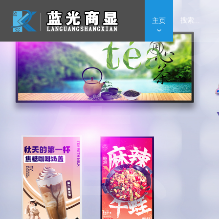
服
主页
值