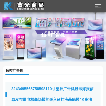
触控广告机
触控广告机
3243495565758598110寸壁挂广告机显示海报信
息发布屏电梯商场横竖嵌入吊挂液晶触摸4K高清