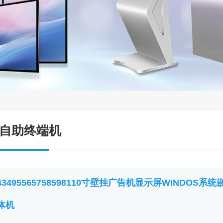
自助终端机
43495565758598110寸壁挂广告机显示屏WINDO
体机