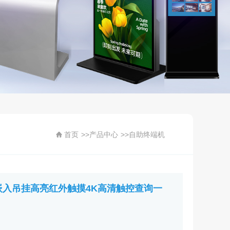
首页
>>
产品中心
>>
自助终端机
S系统嵌入吊挂高亮红外触摸4K高清触控查询一