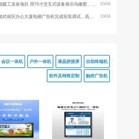
雷
都建工龙泉项目 用75寸交互式设备展示鸟瞰图，放
03/04
注细节
都武侯区办公大厦电梯广告机完成安装调试，高端
03/04
上档次
会议一体机
户外一体机
液晶拼接屏
自助终端机
软件及特殊定制
触控广告机