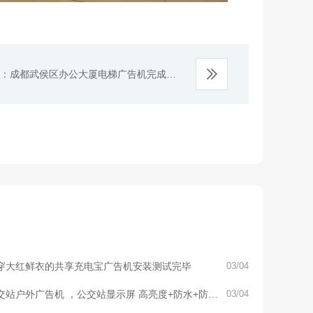
：成都武侯区办公大厦电梯广告机完成安
，高端大气上档次
穿大红鲜衣的共享充电宝广告机安装测试完毕
03/04
交站户外广告机 ，公交站显示屏 高亮度+防水+防潮
03/04