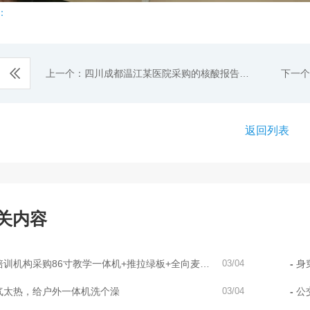
：
上一个：四川成都温江某医院采购的核酸报告自
下一个
助打印机
装调试
返回列表
关内容
培训机构采购86寸教学一体机+推拉绿板+全向麦克
03/04
身
音响
气太热，给户外一体机洗个澡
03/04
公