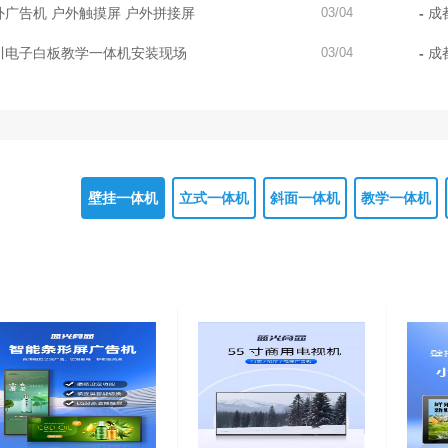
+防
外广告机 户外触摸屏 户外拼接屏
03/04
成
大圈
川电子白板教学一体机安装现场
03/04
成
大气
壁挂一体机
立式一体机
斜面一体机
教学一体机