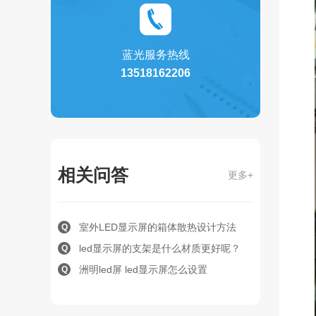
蓝光服务热线
13518162206
相关问答
更多+
室外LED显示屏的箱体散热设计方法
Q
led显示屏的支架是什么材质更好呢？
Q
洲明led屏 led显示屏怎么设置
Q