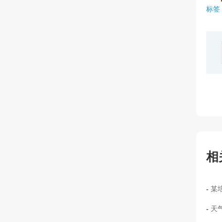
标签
相
某
风+
天