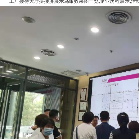
工厂接待大厅拼接屏展示鸟瞰效果图一览,企业历程展示,活动