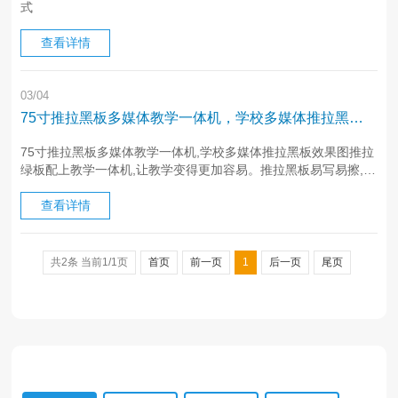
式
查看详情
03/04
75寸推拉黑板多媒体教学一体机，学校多媒体推拉黑板
效果图
75寸推拉黑板多媒体教学一体机,学校多媒体推拉黑板效果图推拉
绿板配上教学一体机,让教学变得更加容易。推拉黑板易写易擦,边
框采用铝合金,坚固厚实,推拉不卡轮,更加顺畅。黑板四角,采用包
边圆形结构,造型更加美观,更加牢固耐用。卡槽设计人性化设计···
查看详情
共2条 当前1/1页
首页
前一页
1
后一页
尾页