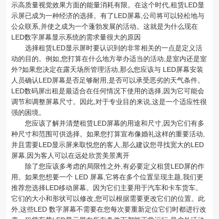
示高质量视觉效果方面的能量消耗有限。在这个时代,租赁LED显
示屏已成为一种经济的选择。有了LED屏幕,公司将可以轻松地与
公众联系,并使之成为一个蓬勃发展的活动。这就是为什么现在
LED数字屏幕显示系统的需求量很大的原因
选择租赁LED显示屏时要认识到的非常相关的一点是定义活
动的目的。例如,您打算在什么地方举办适当的活动,是室内还是室
外?如果您决定在露天场所管理活动,那么您应该与 LED屏幕安装
人员确认LED屏幕是否足够耐用,是否可以承受恶劣的天气条件。
LED数码屏出租是最适合在任何情况下使用的选择,因为它可能会
调节和调整屏幕尺寸。因此,对于专业目的来说,这是一个适应性很
强的困境。
您应该了解并清楚租赁LED屏幕的用途和尺寸,因为它们有多
种尺寸和范围可供选择。如果您打算宣布像婚礼这样的重要活动,
并且需要LED显示屏来取悦您的客人,那么建议您寻找宽大的LED
屏幕,因为客人可以在远处欣赏美景离开
除了您应该多考虑的局限性之外,有必要定义租赁LED屏的作
用。如果您想要一个 LED 屏幕,它将在多个位置呈现主题,我们更
推荐您选择LED移动屏幕。因为它们主要用于汽车和卡车货车。
它们的大小和形状可以修改,您可以根据需要更改它们的位置。此
外,这些LED 数字屏幕不需要在您每次要重新定位它们时都进行改