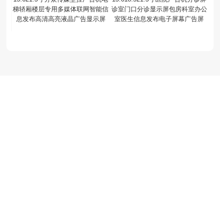
梯轿厢楼层专用多媒体联网智能信
诊室门口分诊显示屏包房科室办公
息发布高清高亮液晶广告显示屏
室医生信息发布电子屏幕广告屏