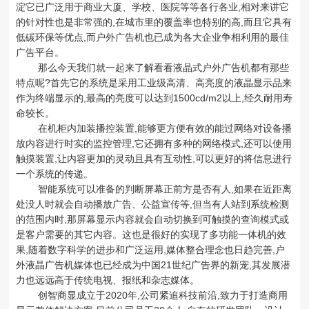
淀它已广泛用于商业大厦、学校、医院等等各行各业,相对来讲它
的针对性也是非常强的,在城市里的覆盖率也特别的高,而且它具有
低碳环保等优点,而户外广告机也已成为各大企业争相利用的最佳
广告平台。
那么今天我们就一起来了解看看液晶式户外广告机都有那些
特点呢?首先它的系统是采用工业级高清、高亮度的液晶显示品来
作为终端显示的,最高的亮度可以达到1500cd/m2以上,经久耐用寿
命较长。
在机柜内加装播控装置,能够更方便有效的能过网络对设备播
放内容进行时实的监控管理,它还拥有多种的网络模式,还可以使用
触摸装置,让内容更加的灵动且具有互动性,可以更好的将信息进行
一个系统的传递。
智能系统可以准备的判断屏幕正前方是否有人,如果在近距离
处没人时就会自动播放广告、公益宣传等,但当有人站到系统检测
的范围内时,那屏幕显示内容就会自动切换到可触摸的查询模式或
是客户需要的其它内容。这也是很好的实现了多功能一体机的效
果,随着数字科学的进步和广泛运用,媒体整合理念也日趋完善,户
外液晶广告机媒体也已经成为中国21世纪广告界的新宠,其发展潜
力也远远高于传统电视、报纸和杂志媒体。
创智商显成立于2020年,公司紧追科技前沿,致力于打造商用