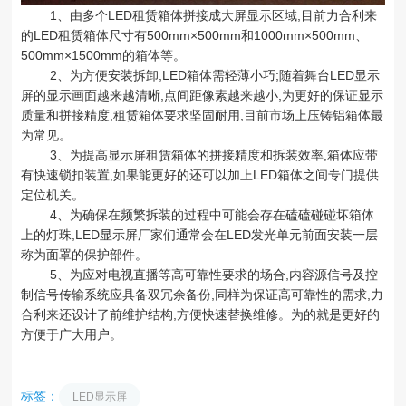
1、由多个LED租赁箱体拼接成大屏显示区域,目前力合利来
的LED租赁箱体尺寸有500mm×500mm和1000mm×500mm、
500mm×1500mm的箱体等。
2、为方便安装拆卸,LED箱体需轻薄小巧;随着舞台LED显示
屏的显示画面越来越清晰,点间距像素越来越小,为更好的保证显示
质量和拼接精度,租赁箱体要求坚固耐用,目前市场上压铸铝箱体最
为常见。
3、为提高显示屏租赁箱体的拼接精度和拆装效率,箱体应带
有快速锁扣装置,如果能更好的还可以加上LED箱体之间专门提供
定位机关。
4、为确保在频繁拆装的过程中可能会存在磕磕碰碰坏箱体
上的灯珠,LED显示屏厂家们通常会在LED发光单元前面安装一层
称为面罩的保护部件。
5、为应对电视直播等高可靠性要求的场合,内容源信号及控
制信号传输系统应具备双冗余备份,同样为保证高可靠性的需求,力
合利来还设计了前维护结构,方便快速替换维修。为的就是更好的
方便于广大用户。
标签：
LED显示屏