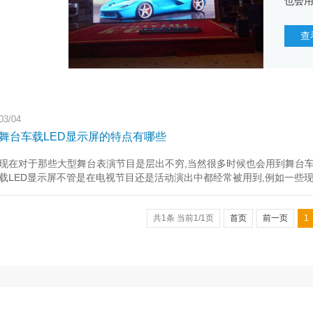
也会用
是在电
直播,
查
演发挥
03/04
舞台车载LED显示屏的特点有哪些
现在对于那些大型舞台表演节目是层出不穷,当然很多时候也会用到舞台车载
载LED显示屏不管是在电视节目还是活动演出中都经常被用到,例如一些
景的营造,把都可以通过舞台屏把表演发挥的淋漓尽致,逼真···
共1条 当前1/1页
首页
前一页
1