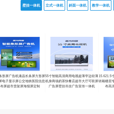
壁挂一体机
立式一体机
斜面一体机
教学一体机
条形屏广告机液晶长条屏方形屏
55寸智能高清商用电视超薄窄边轻薄
15.62
屏电子显示屏公交地铁医院信息
机身商场奶茶快餐店超市大厅可联屏
轿厢楼层
发布屏超市货架屏海报屏定制
广告屏壁挂吊挂广告宣传一体机
布高