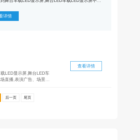
到舞台车载LED显示屏,舞台LED车载LED显示屏不管
视节目还是活动演出中都经常被用到,例如一些现场
表演广告、场景背景的营造,把都可以通过舞台屏把表
看详情
的淋漓尽致,逼真···
查看详情
LED显示屏,舞台LED车
现场直播,表演广告、场景背
后一页
尾页