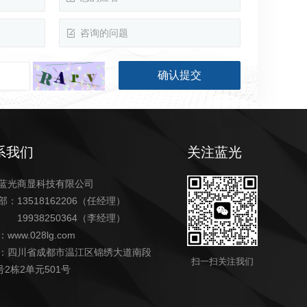
系我们
关注蓝光
蓝光商显科技有限公司
部：13518162206（任经理）
938250364（李经理）
：
www.028lg.com
：四川省成都市温江区锦绣大道南段
扫一扫关注我们
1号2栋2单元501号