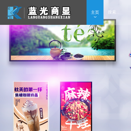
了
主页
动