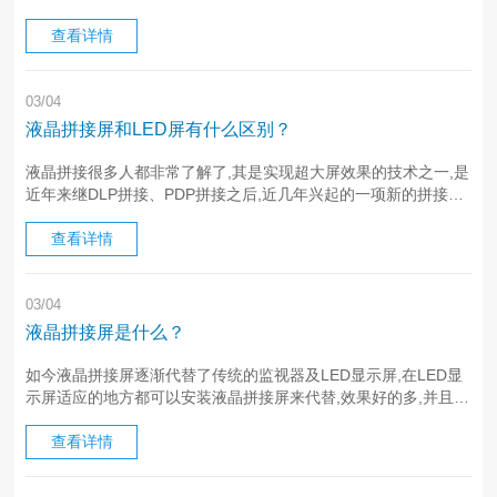
对性也是非常强的,在城市里的覆盖率也特别的高,而且它具有低碳
环保等优点,而户外广告机也已成为各大企业争相利用的最佳广告
查看详情
平台。···
03/04
液晶拼接屏和LED屏有什么区别？
液晶拼接很多人都非常了解了,其是实现超大屏效果的技术之一,是
近年来继DLP拼接、PDP拼接之后,近几年兴起的一项新的拼接技
术,LCD液晶拼接墙具有低功耗、重量轻、寿命长(一般可正常工作
5万小时)、无辐射、画面亮度均匀等优点,那么液晶拼接屏和···
查看详情
03/04
液晶拼接屏是什么？
如今液晶拼接屏逐渐代替了传统的监视器及LED显示屏,在LED显
示屏适应的地方都可以安装液晶拼接屏来代替,效果好的多,并且可
以多块安装在一起,拼接缝隙可以忽略,效果非常好。液晶拼接屏可
以使用在各个展览显示屏的显示,监控设备的电示墙、会议室、服·
查看详情
··